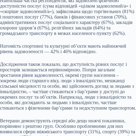
Найбільша частка респондентів, які задоволені фізичною
доступністю послуг (сума відповідей «цілком задоволений/а» і
«скоріше задоволений/а»), зафіксована щодо торгівельних (81%)
і поштових послуг (77%), банків і фінансових установ (70%),
адміністративних послуг соціального характеру (67%), закладів
охорони здоров’я (67%), релігійних закладів (64%) та
громадського транспорту в межах населеного пункту (62%).
Натомість спортивні та культурні об’єкти мають найнижчий
рівень задоволеності — 42% і 46% відповідно.
Дослідження також показало, що доступність різних послуг і
просторів залишається нерівномірною. Попри загальне
зростання рівня задоволеності, окремі групи населення –
зокрема люди старшого віку, люди з інвалідністю, мешканці
сільської місцевості та особи, які здійснюють догляд за людьми з
інвалідністю, – частіше стикаються з бар’єрами у доступі до
окремих послуг та об’єктів. Наприклад, люди з інвалідністю та
особи, які доглядають за людьми з інвалідністю, частіше
стикаються з фізичними бар’єрами та недоступним транспортом.
Ветерани демонструють середні або дещо нижчі показники,
порівняно з рештою груп. Особливо проблемними для них
виявилися сфери міжміського транспорту (31%), спорту (39%) та