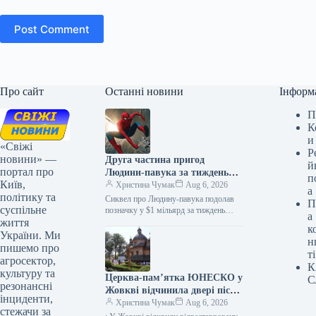
Post Comment
Про сайт
Останні новини
Інформ
П
К
и
«Свіжі
Р
новини» —
Друга частина пригод
й
портал про
Людини-павука за тиждень
п
Київ,
заробила понад мільярд
Христина Чумак
Aug 6, 2026
а
політику та
доларів, ставши
Сиквел про Людину-павука подолав
П
суспільне
найуспішнішим фільмом
позначку у $1 мільярд за тиждень
а
життя
прокату, здобувши статус
року.
к
найприбутковішого фільму поточного
України. Ми
н
року 06.08.2026 10:28 Укрінформ…
пишемо про
ті
агросектор,
К
культуру та
Церква-пам’ятка ЮНЕСКО у
С
резонансні
Жовкві відчинила двері після
інциденти,
відновлення
Христина Чумак
Aug 6, 2026
стежачи за