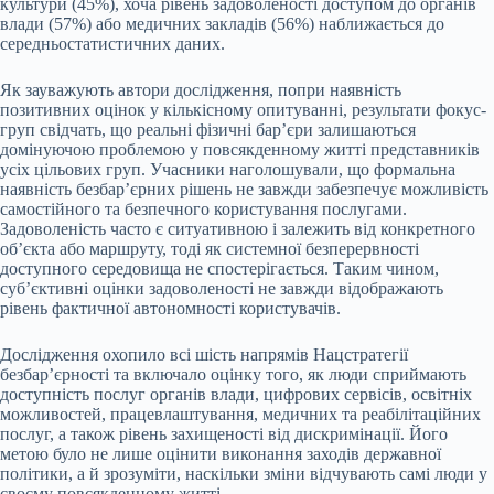
культури (45%), хоча рівень задоволеності доступом до органів
влади (57%) або медичних закладів (56%) наближається до
середньостатистичних даних.
Як зауважують автори дослідження, попри наявність
позитивних оцінок у кількісному опитуванні, результати фокус-
груп свідчать, що реальні фізичні бар’єри залишаються
домінуючою проблемою у повсякденному житті представників
усіх цільових груп. Учасники наголошували, що формальна
наявність безбар’єрних рішень не завжди забезпечує можливість
самостійного та безпечного користування послугами.
Задоволеність часто є ситуативною і залежить від конкретного
об’єкта або маршруту, тоді як системної безперервності
доступного середовища не спостерігається. Таким чином,
суб’єктивні оцінки задоволеності не завжди відображають
рівень фактичної автономності користувачів.
Дослідження охопило всі шість напрямів Нацстратегії
безбар’єрності та включало оцінку того, як люди сприймають
доступність послуг органів влади, цифрових сервісів, освітніх
можливостей, працевлаштування, медичних та реабілітаційних
послуг, а також рівень захищеності від дискримінації. Його
метою було не лише оцінити виконання заходів державної
політики, а й зрозуміти, наскільки зміни відчувають самі люди у
своєму повсякденному житті.