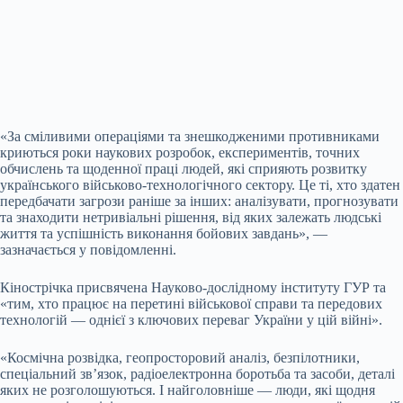
«За сміливими операціями та знешкодженими противниками
криються роки наукових розробок, експериментів, точних
обчислень та щоденної праці людей, які сприяють розвитку
українського
військово-технологічного сектору. Це ті, хто здатен
передбачати загрози раніше за інших: аналізувати, прогнозувати
та знаходити нетривіальні рішення, від яких залежать людські
життя та успішність виконання бойових завдань», —
зазначається у повідомленні.
Кінострічка присвячена Науково-дослідному інституту ГУР та
«тим, хто працює на перетині військової справи та передових
технологій — однієї з ключових переваг України у цій війні».
«Космічна розвідка, геопросторовий аналіз, безпілотники,
спеціальний зв’язок, радіоелектронна боротьба та засоби, деталі
яких не розголошуються. І найголовніше — люди, які щодня