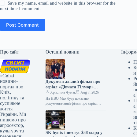
Save my name, email and website in this browser for the
next time I comment.
Post Comment
Про сайт
Останні новини
Інформ
П
К
и
«Свіжі
Р
новини» —
Документальний фільм про
й
портал про
серіал «Дівчата Гілмор»
п
Київ,
з’явиться на HBO Max.
Христина Чумак
Aug 7, 2026
а
політику та
На HBO Max буде показано
П
суспільне
документальний фільм про серіал
а
життя
«Дівчата Гілмор» 07.08.2026 13:45
к
Укрінформ На потоковому сервісі
України. Ми
н
HBO Max з’явиться…
пишемо про
ті
агросектор,
К
культуру та
SK hynix інвестує $38 млрд у
С
резонансні