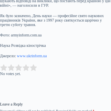
шукають відповіді на виклики, що постають перед країною у цій
війні», — наголосили в ГУР.
Як було зазначено, День науки — професійне свято наукових
працівників України, яке з 1997 року святкується щорічно у
третю суботу травня.
Фото: armyinform.com.ua
Наука Розвідка кінострічка
Джерело:
www.ukrinform.ua
Submit Rating
Rate this item:
No votes yet.
Leave a Reply
Your email address will not be published.
Required fields are marked
*