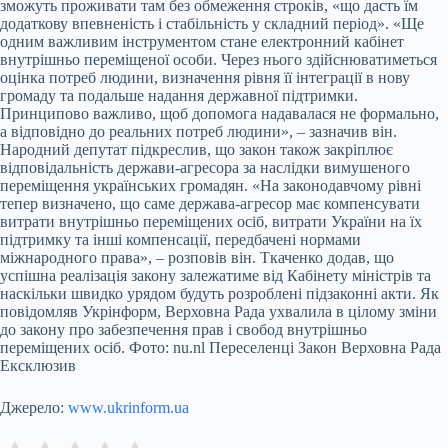
зможуть проживати там без обмеження строків, «що дасть їм
додаткову впевненість і стабільність у складний період». «Ще
одним важливим інструментом стане електронний кабінет
внутрішньо переміщеної особи. Через нього здійснюватиметься
оцінка потреб людини, визначення рівня її інтеграції в нову
громаду та подальше надання державної підтримки.
Принципово важливо, щоб допомога надавалася не формально,
а відповідно до реальних потреб людини», – зазначив він.
Народний депутат підкреслив, що закон також закріплює
відповідальність держави-агресора за наслідки вимушеного
переміщення українських громадян. «На законодавчому рівні
тепер визначено, що саме держава-агресор має компенсувати
витрати внутрішньо переміщених осіб, витрати України на їх
підтримку та інші компенсації, передбачені нормами
міжнародного права», – розповів він. Ткаченко додав, що
успішна реалізація закону залежатиме від Кабінету міністрів та
наскільки швидко урядом будуть розроблені підзаконні акти. Як
повідомляв Укрінформ, Верховна Рада ухвалила в цілому зміни
до закону про забезпечення прав і свобод внутрішньо
переміщених осіб. Фото: nu.nl Переселенці Закон Верховна Рада
Ексклюзив
Джерело:
www.ukrinform.ua