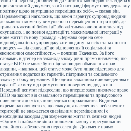
зміни чи чергові доповнення до чинного законодавства. Йдеться
про системний документ, який насправді формує нову державну
політику щодо внутрішньо переміщених осіб», – сказав він.
Парламентарій наголосив, що закон гарантує супровід людини
державою з моменту вимушеного переміщення з територій, де
тривають активні бойові дії або які тимчасово опинилися під
окупацією, і до повної адаптації та максимальної інтеграції у
нове життя та нову громаду. «Держава бере на себе
відповідальність супроводжувати людину на всіх етапах цього
процесу — від евакуації до відновлення її соціальної та
економічної самостійності», – пояснив Ткаченко. За його
словами, відтепер на законодавчому рівні прямо визначено, що
статус ВПО не може бути підставою для обмеження прав
людини, «навпаки, цей статус може бути лише підставою для
отримання додаткових гарантій, підтримки та соціального
захисту з боку держави». Ще одним важливим нововведенням є
гарантії захисту від примусового повернення, додав він.
Народний депутат підкреслив, що вперше закон визначає право
ВПО на захист від свавільного переміщення та примусового
повернення до місць попереднього проживання. Водночас
окремо наголошується, що евакуація населення з небезпечних
територій не вважається свавільним переміщенням і є
необхідним заходом для збереження життя та безпеки людей.
«Одним із найважливіших положень закону є врегулювання
пенсійного забезпечення переселенців. Документ прямо