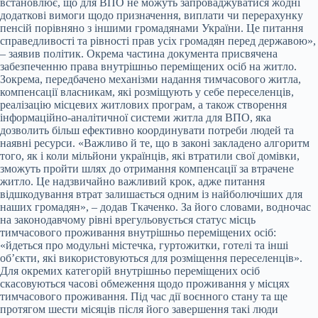
встановлює, що для ВПО не можуть запроваджуватися жодні
додаткові вимоги щодо призначення, виплати чи перерахунку
пенсій порівняно з іншими громадянами України. Це питання
справедливості та рівності прав усіх громадян перед державою»,
– заявив політик. Окрема частина документа присвячена
забезпеченню права внутрішньо переміщених осіб на житло.
Зокрема, передбачено механізми надання тимчасового житла,
компенсації власникам, які розміщують у себе переселенців,
реалізацію місцевих житлових програм, а також створення
інформаційно-аналітичної системи житла для ВПО, яка
дозволить більш ефективно координувати потреби людей та
наявні ресурси. «Важливо й те, що в законі закладено алгоритм
того, як і коли мільйони українців, які втратили свої домівки,
зможуть пройти шлях до отримання компенсації за втрачене
житло. Це надзвичайно важливий крок, адже питання
відшкодування втрат залишається одним із найболючіших для
наших громадян», – додав Ткаченко. За його словами, водночас
на законодавчому рівні врегульовується статус місць
тимчасового проживання внутрішньо переміщених осіб:
«йдеться про модульні містечка, гуртожитки, готелі та інші
об’єкти, які використовуються для розміщення переселенців».
Для окремих категорій внутрішньо переміщених осіб
скасовуються часові обмеження щодо проживання у місцях
тимчасового проживання. Під час дії воєнного стану та ще
протягом шести місяців після його завершення такі люди