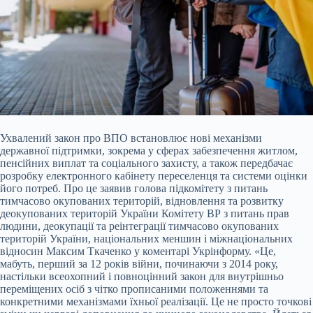
Ухвалений закон про ВПО встановлює нові механізми
державної підтримки, зокрема у сферах забезпечення житлом,
пенсійних виплат та соціального захисту, а також передбачає
розробку електронного кабінету переселенця та системи оцінки
його потреб. Про це заявив голова підкомітету з питань
тимчасово окупованих територій, відновлення та розвитку
деокупованих
територій України Комітету ВР з питань прав
людини, деокупації та реінтеграції тимчасово окупованих
територій України, національних меншин і міжнаціональних
відносин Максим Ткаченко у коментарі Укрінформу. «Це,
мабуть, перший за 12 років війни, починаючи з 2014 року,
настільки всеохопний і повноцінний закон для внутрішньо
переміщених осіб з чітко прописаними положеннями та
конкретними механізмами їхньої реалізації. Це не просто точкові