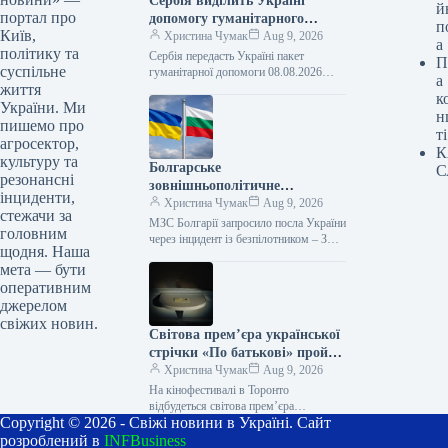
Сербія виділить Україні
й
портал про
допомогу гуманітарного
п
Київ,
характеру
Христина Чумак
Aug 9, 2026
а
політику та
Сербія передасть Україні пакет
П
суспільне
гуманітарної допомоги 08.08.2026
а
життя
13:50 Укрінформ Сербія надасть
к
Україні гуманітарний пакет допомоги,
України. Ми
н
що включатиме підтримку в
пишемо про
ті
галузях…
агросектор,
К
культуру та
Болгарське
С
резонансні
зовнішньополітичне
інциденти,
відомство викликало
Христина Чумак
Aug 9, 2026
стежачи за
українського посла через
МЗС Болгарії запросило посла України
головним
випадок із безпілотником, за
через інцидент із безпілотником – ЗМІ
щодня. Наша
09.08.2026 10:29 Укрінформ Посла
даними ЗМІ.
мета — бути
України було запрошено до
оперативним
Міністерств
джерелом
свіжих новин.
Світова прем’єра української
стрічки «По батькові» пройде
на кінофестивалі в Торонто
Христина Чумак
Aug 9, 2026
На кінофестивалі в Торонто
відбудеться світова прем’єра
Copyright © 2026 - Свіжі новини в Україні. Сайт
українського фільму «По батькові»
09.08.2026 09:28 Укрінформ На 51-му
розроблений в
INFBusiness