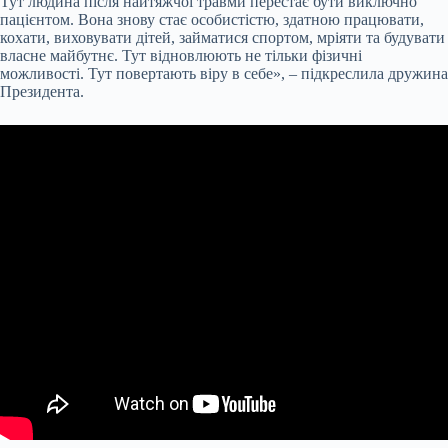
Тут людина після найтяжчої травми перестає бути виключно
пацієнтом. Вона знову стає особистістю, здатною працювати,
кохати, виховувати дітей, займатися спортом, мріяти та будувати
власне майбутнє. Тут відновлюють не тільки фізичні
можливості. Тут повертають віру в себе», – підкреслила дружина
Президента.