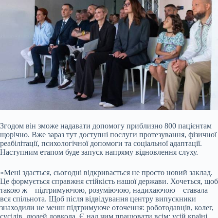
Згодом він зможе надавати допомогу приблизно 800 пацієнтам
щорічно. Вже зараз тут доступні послуги протезування, фізичної
реабілітації, психологічної допомоги та соціальної адаптації.
Наступним етапом буде запуск напряму відновлення слуху.
«Мені здається, сьогодні відкривається не просто новий заклад.
Це формується справжня стійкість нашої держави. Хочеться, щоб
такою ж – підтримуючою, розуміючою, надихаючою – ставала
вся спільнота. Щоб після відвідування центру випускники
знаходили не менш підтримуюче оточення: роботодавців, колег,
сусідів, людей довкола. Є над чим працювати всім: усій країні,