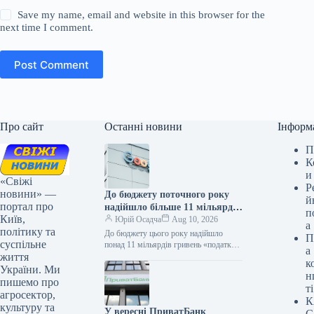
Save my name, email and website in this browser for the
next time I comment.
Post Comment
Про сайт
Останні новини
Інформ
П
К
и
«Свіжі
Р
новини» —
До бюджету поточного року
й
портал про
надійшло більше 11 мільярдів
п
Київ,
гривень «податку на Google»
Юрій Осадча
Aug 10, 2026
а
політику та
До бюджету цього року надійшло
П
суспільне
понад 11 мільярдів гривень «податку
а
життя
на Google» 10.08.2026 19:01
к
Укрінформ За перші сім місяців
України. Ми
н
2026…
пишемо про
ті
агросектор,
К
культуру та
У вересні ПриватБанк
С