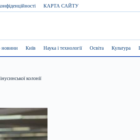
конфіденційності
КАРТА САЙТУ
 новини
Київ
Наука і технології
Освіта
Культура
інусинської колонії