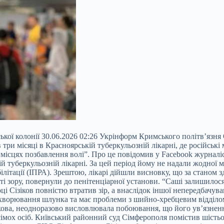
кої колонії 30.06.2026 02:26 Укрінформ Кримського політв’язня 
в три місяці в Красноярській туберкульозній лікарні, де російсь
 місцях позбавлення волі”. Про це повідомив у Facebook
журналіс
ій туберкульозній лікарні. За цей період йому не надали жодної
білітації (ІПРА). Зрештою, лікарі дійшли висновку, що за станом 
ості зору, повернули до пенітенціарної установи. “Саші залишило
і Сізіков повністю втратив зір, а внаслідок іншої непередбачува
 захворювання шлунка та має проблеми з шийно-хребцевим відділо
зікова, неодноразово висловлювала побоювання, що його ув’язнен
імох осіб. Київський районний суд Сімферополя помістив шістьо