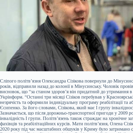
Сліпого політв’язня Олександра Сізікова повернули до Мінусинсь
років, відправили назад до колонії в Мінусинську. Чоловік прові
висновок, що “за станом здоров’я він придатний до утримання в
Укрінформ. “Останні три місяці Сізіков перебував у Красноярськ
незрячість та оформили індивідуальну програму реабілітації та а
Єсипенко. За його словами, Сізікова, який має І групу інвалідн
Зазначається, що після дорожньо-транспортної пригоди у 2009 роц
інвалідність I групи. Політв’язень також страждає на хронічне
фахівців та реабілітаційних курсів. Мати політв’язня, Олена Сі
2020 року під час масштабних обшуків у Криму було затримано с