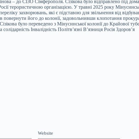
нова – до СІЗО Сімферополя. Сізікова було відправлено під домаш
осії терористичною організацією. У травні 2025 року Мінусинськи
 переліку захворювань, які є підставою для звільнення від відб
зав повернути його до колонії, задовольнивши клопотання прокур
ізікова було переведено з Мінусинської колонії до Крайової туб
а солідарність Інвалідність Політв’язні В’язниця Росія Здоров’я
Website