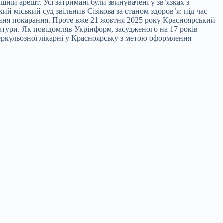
ній арешт. Усі затримані були звинувачені у зв’язках з
й міський суд звільнив Сізікова за станом здоров’я: під час
ування покарання. Проте вже 21 жовтня 2025 року Красноярський
атури. Як повідомляв Укрінформ, засудженого на 17 років
еркульозної лікарні у Красноярську з метою оформлення