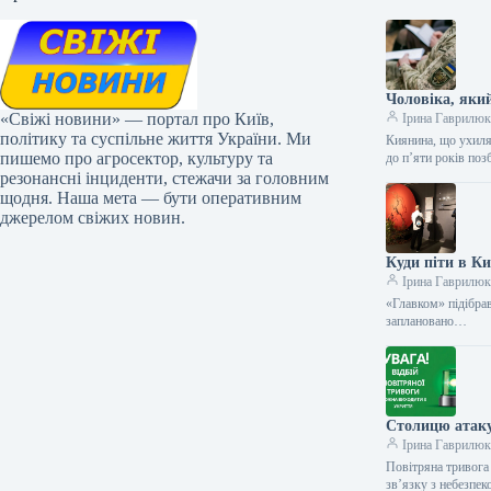
Чоловіка, який
«Свіжі новини» — портал про Київ,
Ірина Гаврилю
політику та суспільне життя України. Ми
Киянина, що ухиляв
пишемо про агросектор, культуру та
до п’яти років по
резонансні інциденти, стежачи за головним
щодня. Наша мета — бути оперативним
джерелом свіжих новин.
Куди піти в Ки
Ірина Гаврилю
«Главком» підібрав
заплановано…
Столицю атак
Ірина Гаврилю
Повітряна тривога 
зв’язку з небезп