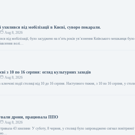
 ухилився від мобілізації в Києві, суворо покарали.
к
Aug 8, 2026
ся від мобілізації, було засуджено на п’ять років ув’язнення Київського мешканця було
збавлення волі…
єві з 10 по 16 серпня: огляд культурних заходів
к
Aug 8, 2026
 ключові події столиці від 10 до 16 серпня. Наступного тижня, з 10 по 16 серпня, у стол
ували дрони, працювала ППО
к
Aug 8, 2026
тривала 43 хвилини У суботу, 8 червня, у столиці було запроваджено сигнал повітряної
екою…