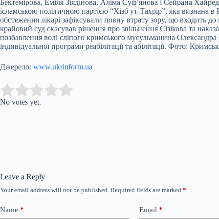
Бектемірова, Еміля Зіядінова, Аліма Суф’янова і Сейрана Хайреді
ісламською політичною партією “Хізб ут-Тахрір”, яка визнана в Р
обстеження лікарі зафіксували повну втрату зору, що входить до
крайовий суд скасував рішення про звільнення Сізікова та нака
позбавлення волі сліпого кримського мусульманина Олександра С
індивідуальної програми реабілітації та абілітації. Фото: Кримськ
Джерело:
www.ukrinform.ua
Submit Rating
Rate this item:
No votes yet.
Leave a Reply
Your email address will not be published.
Required fields are marked
*
Name
*
Email
*