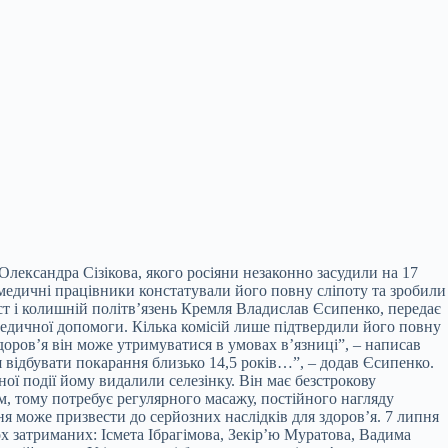
Олександра Сізікова, якого росіяни незаконно засудили на 17
кі медичні працівники констатували його повну сліпоту та зробили
т і колишній політв’язень Кремля Владислав Єсипенко, передає
 медичної допомоги. Кілька комісій лише підтвердили його повну
здоров’я він може утримуватися в умовах в’язниці”, – написав
ся відбувати покарання близько 14,5 років…”, – додав Єсипенко.
ної події йому видалили селезінку. Він має безстрокову
м, тому потребує регулярного масажу, постійного нагляду
ня може призвести до серйозних наслідків для здоров’я. 7 липня
х затриманих: Ісмета Ібрагімова, Зекір’ю Муратова, Вадима