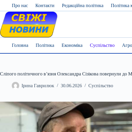
Skip
Про нас
Контакти
Редакційна політика
Політика 
to
content
Головна
Політика
Економіка
Суспільство
Агро
Сліпого політичного в’язня Олександра Сізікова повернули до М
Ірина Гаврилюк
30.06.2026
Суспільство