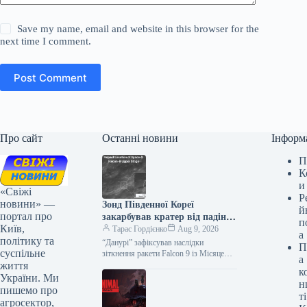
Save my name, email and website in this browser for the
next time I comment.
Post Comment
Про сайт
Останні новини
Інформ
П
К
и
«Свіжі
Р
новини» —
Зонд Південної Кореї
й
портал про
закарбував кратер від падіння
п
Київ,
Falcon 9 на Місяці
Тарас Гордієнко
Aug 9, 2026
а
політику та
“Данурі” зафіксував наслідки
П
суспільне
зіткнення ракети Falcon 9 із Місяцем:
а
життя
з’явився новий кратер
к
Південнокорейський орбітальний
України. Ми
н
апарат Danuri («Данурі») здійснив
пишемо про
ті
унікальні знімки…
агросектор,