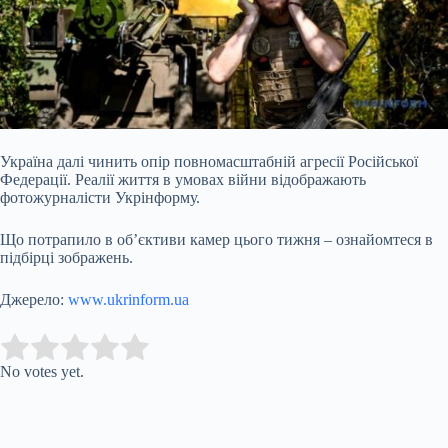
Україна далі чинить опір повномасштабній агресії Російської
Федерації. Реалії життя в умовах війни відображають
фотожурналісти Укрінформу.
Що потрапило в об’єктиви камер цього тижня – ознайомтеся в
підбірці
зображень.
Джерело:
www.ukrinform.ua
Submit Rating
Rate this item:
No votes yet.