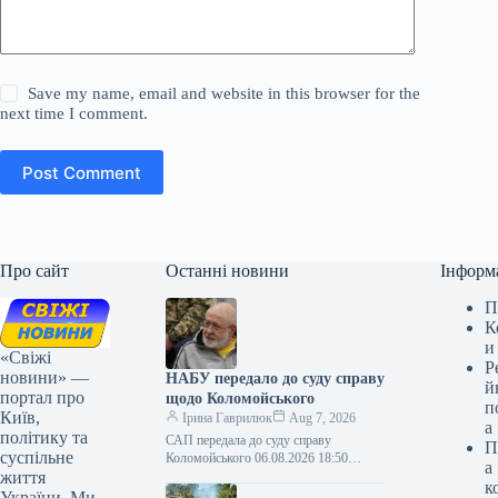
Save my name, email and website in this browser for the
next time I comment.
Post Comment
Про сайт
Останні новини
Інформ
П
К
и
«Свіжі
Р
новини» —
НАБУ передало до суду справу
й
портал про
щодо Коломойського
п
Київ,
Ірина Гаврилюк
Aug 7, 2026
а
політику та
САП передала до суду справу
П
суспільне
Коломойського 06.08.2026 18:50
а
життя
Укрінформ САП скеровала до Вищого
к
антикорупційного суду кримінальне
України. Ми