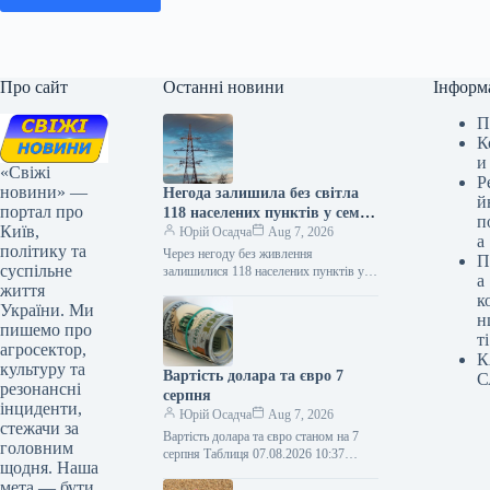
Про сайт
Останні новини
Інформ
П
К
и
«Свіжі
Р
новини» —
Негода залишила без світла
й
портал про
118 населених пунктів у семи
п
Київ,
областях.
Юрій Осадча
Aug 7, 2026
а
політику та
Через негоду без живлення
П
суспільне
залишилися 118 населених пунктів у
а
життя
семи регіонах 07.08.2026 10:27
к
Укрінформ Станом на ранок 7 серпня
України. Ми
н
через…
пишемо про
ті
агросектор,
К
культуру та
Вартість долара та євро 7
С
резонансні
серпня
інциденти,
Юрій Осадча
Aug 7, 2026
стежачи за
Вартість долара та євро станом на 7
головним
серпня Таблиця 07.08.2026 10:37
щодня. Наша
Укрінформ Долар офіційно
мета — бути
подорожчав на 8 копійок, євро –…