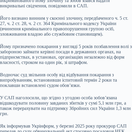
інкримінованого йому злочину та зобов’язався надати
викривальні свідчення, повідомили в САП.
Його визнано винним у скоєнні злочину, передбаченого ч. 5 ст.
27, ч. 2 ст. 28, ч. 2 ст. 364 Кримінального кодексу України
(вчинення кримінального правопорушення групою осіб,
зловживання владою або службовим становищем).
Йому призначено покарання у вигляді 5 років позбавлення волі з
забороною займати керівні посади в державних органах, на
підприємствах, в установах, організаціях незалежно від форм
власності, строком на один рік, зі штрафом.
Водночас суд звільнив особу від відбування покарання з
випробуванням, встановивши іспитовий термін 2 роки та
поклавши встановлені судом обов’язки.
У САП наголосили, що згідно з угодою особа зобов’язана
відшкодувати половину завданих збитків у сумі 5,1 млн грн, а
також перерахувати на підтримку Збройних сил України 1,3 млн
грн.
Як інформував Укрінформ, у березні 2025 року прокурор САП
передав до суду обвинувальний акт стосовно посадовця НЕК