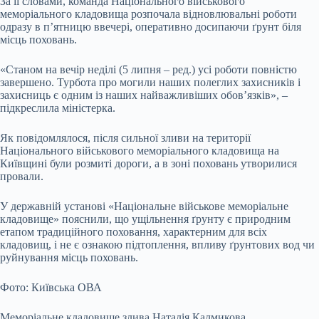
За її словами, команда Національного військового
меморіального кладовища розпочала відновлювальні роботи
одразу в п’ятницю ввечері, оперативно досипаючи ґрунт біля
місць поховань.
«Станом на вечір неділі (5 липня – ред.) усі роботи повністю
завершено. Турбота про могили наших полеглих захисників і
захисниць є одним із наших найважливіших обов’язків», –
підкреслила міністерка.
Як повідомлялося, після сильної зливи на території
Національного військового меморіального кладовища на
Київщині були розмиті дороги, а в зоні поховань утворилися
провали.
У державній установі «Національне військове меморіальне
кладовище» пояснили, що ущільнення ґрунту є природним
етапом традиційного поховання, характерним для всіх
кладовищ, і не є ознакою підтоплення, впливу ґрунтових вод чи
руйнування місць поховань.
Фото: Київська ОВА
Меморіальне кладовище злива Наталія Калмикова