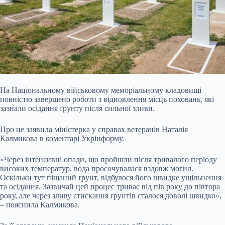
На Національному військовому меморіальному кладовищі
повністю завершено роботи з відновлення місць поховань, які
зазнали осідання ґрунту після сильної зливи.
Про це заявила міністерка у справах ветеранів Наталія
Калмикова в коментарі Укрінформу.
«Через інтенсивні опади, що пройшли після тривалого періоду
високих температур, вода просочувалася вздовж могил.
Оскільки тут піщаний ґрунт, відбулося його швидке ущільнення
та осідання. Зазвичай цей процес триває від пів року до півтора
року, але через зливу стискання ґрунтів сталося доволі швидко»,
– пояснила Калмикова.