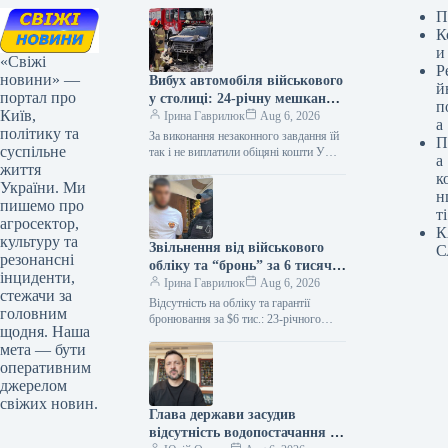
П
К
и
«Свіжі
Р
новини» —
Вибух автомобіля військового
й
портал про
у столиці: 24-річну мешканку
п
Київ,
Києва засуджено на дев’ять
Ірина Гаврилюк
Aug 6, 2026
а
політику та
років позбавлення волі
За виконання незаконного завдання їй
П
суспільне
так і не виплатили обіцяні кошти У
а
життя
Оболонському судовому закладі
к
столиці було оголошено вирок 24-
України. Ми
н
річній…
пишемо про
ті
агросектор,
К
культуру та
Звільнення від військового
С
резонансні
обліку та “бронь” за 6 тисяч
інциденти,
доларів: 23-річний киянин
Ірина Гаврилюк
Aug 6, 2026
стежачи за
став підозрюваним
Відсутність на обліку та гарантії
головним
бронювання за $6 тис.: 23-річного
щодня. Наша
мешканця Києва підозрюють у
мета — бути
шахрайстві Зловмисник пропонував
оперативним
своєму «клієнту» працевлаштування…
джерелом
свіжих новин.
Глава держави засудив
відсутність водопостачання в