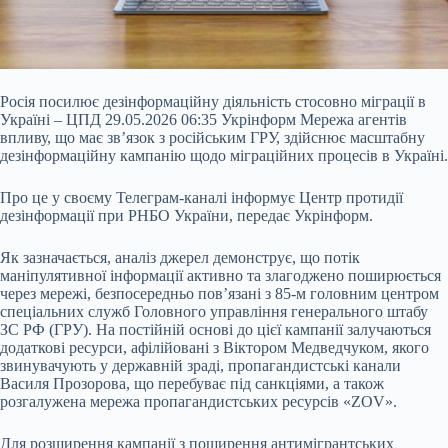
Росія посилює дезінформаційну діяльність стосовно міграції в
Україні – ЦПД 29.05.2026 06:35 Укрінформ Мережа агентів
впливу, що має зв’язок з російським ГРУ, здійснює масштабну
дезінформаційну кампанію щодо міграційних процесів в Україні.
Про це у своєму Телеграм-каналі інформує Центр протидії
дезінформації при РНБО України, передає Укрінформ.
Як зазначається, аналіз джерел демонструє, що потік
маніпулятивної інформації активно та злагоджено поширюється
через мережі, безпосередньо пов’язані з
85-м головним центром
спеціальних служб Головного управління генерального штабу
ЗС РФ (ГРУ). На постійній основі до цієї кампанії залучаються
додаткові ресурси, афілійовані з Віктором Медведчуком, якого
звинувачують у державній зраді, пропагандистські канали
Василя Прозорова, що перебуває під санкціями, а також
розгалужена мережа пропагандистських ресурсів «ZOV».
Для розширення кампанії з поширення антимігрантських