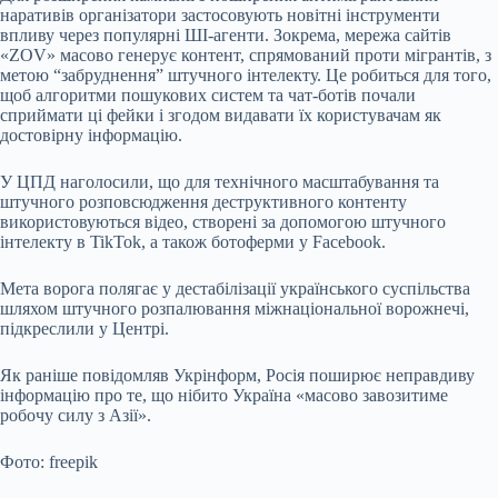
наративів організатори застосовують новітні інструменти
впливу через популярні ШІ-агенти. Зокрема, мережа сайтів
«ZOV» масово генерує контент, спрямований проти мігрантів, з
метою “забруднення” штучного інтелекту. Це робиться для того,
щоб алгоритми пошукових систем та чат-ботів почали
сприймати ці фейки і згодом видавати їх користувачам як
достовірну інформацію.
У ЦПД наголосили, що для технічного масштабування та
штучного розповсюдження деструктивного контенту
використовуються відео, створені за допомогою штучного
інтелекту в TikTok, а також ботоферми у Facebook.
Мета ворога полягає у дестабілізації українського суспільства
шляхом штучного розпалювання міжнаціональної ворожнечі,
підкреслили у Центрі.
Як раніше повідомляв Укрінформ, Росія поширює неправдиву
інформацію про те, що нібито Україна «масово завозитиме
робочу силу з Азії».
Фото: freepik