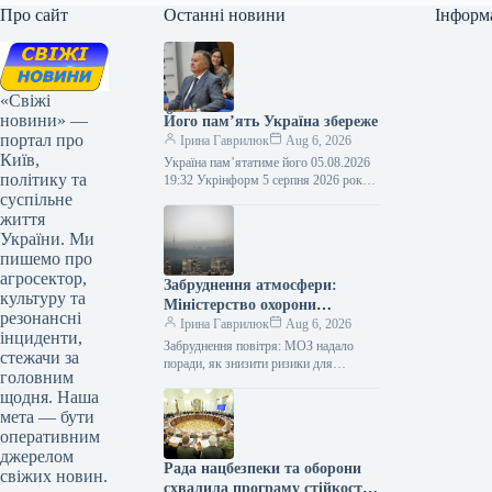
Про сайт
Останні новини
Інформ
«Свіжі
новини» —
Його пам’ять Україна збереже
портал про
Ірина Гаврилюк
Aug 6, 2026
Київ,
Україна пам’ятатиме його 05.08.2026
політику та
19:32 Укрінформ 5 серпня 2026 року
суспільне
— п’ята річниця відходу у вічність
Євгена Кириловича Марчука (1941-
життя
2021)…
України. Ми
пишемо про
агросектор,
Забруднення атмосфери:
культуру та
Міністерство охорони
резонансні
здоров’я порадило, як
Ірина Гаврилюк
Aug 6, 2026
інциденти,
зменшити небезпеку для
Забруднення повітря: МОЗ надало
стежачи за
самопочуття
поради, як знизити ризики для
головним
здоров’я Інфографіка 05.08.2026 12:51
щодня. Наша
Укрінформ Міністерство охорони
мета — бути
здоров’я України запропонувало
рекомендації…
оперативним
джерелом
Рада нацбезпеки та оборони
свіжих новин.
схвалила програму стійкості