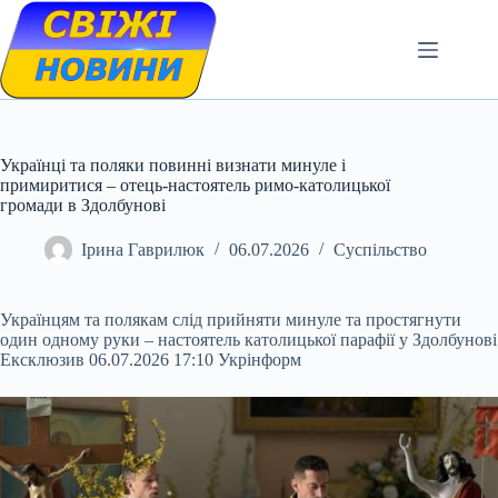
Skip
to
content
Українці та поляки повинні визнати минуле і
примиритися – отець-настоятель римо-католицької
громади в Здолбунові
Ірина Гаврилюк
06.07.2026
Суспільство
Українцям та полякам слід прийняти минуле та простягнути
один одному руки – настоятель католицької парафії у Здолбунові
Ексклюзив 06.07.2026 17:10 Укрінформ