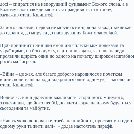
досі – спиратися на непорушний фундамент Божого слова, а в
Божому слові завжди містяться правдивість та істина», –
зауважив отець Кшиштоф.
За його словами, церква не мовчить нині, вона завжди закликає
до єднання, до миру та до наслідування Божих заповідей.
Щоб припинити нинішні емоційні сплески між поляками та
українцями, на його думку, варто пригадати, як наші народи
проявили щирість один до одного на початку широкомасштабної
російської агресії.
«Війна – це жах, але багато доброго народилося з початком
війни, коли наші народи відкрилися один одному», – наголосив
отець Кшиштоф.
Водночас, він підкреслив важливість історичного минулого,
зазначивши, що його необхідно знати, адже на ньому будуються
сьогодення та майбутнє.
«Навіть якщо воно важке, треба це прийняти, простягнути один
одному руки та жити далі», – додав настоятель парафії.