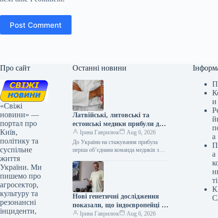
Post Comment
Про сайт
Останні новини
Інформ
П
К
и
«Свіжі
Р
новини» —
Латвійські, литовські та
й
портал про
естонські медики прибули до
п
Київ,
України на стажування
Ірина Гаврилюк
Aug 6, 2026
а
політику та
До України на стажування прибула
П
суспільне
перша об’єднана команда медиків з
а
життя
Балтійських країн 06.08.2026 04:49
к
Укрінформ Перша спільна місія
України. Ми
н
лікарів із…
пишемо про
ті
агросектор,
К
культуру та
Нові генетичні дослідження
С
резонансні
показали, що індоєвропейці є
інциденти,
предками українців – зазначає
Ірина Гаврилюк
Aug 6, 2026