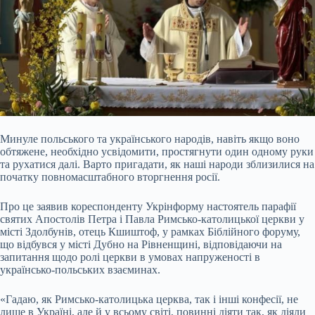
Минуле польського та українського народів, навіть якщо воно
обтяжене, необхідно усвідомити, простягнути один одному руки
та рухатися далі. Варто пригадати, як наші народи зблизилися на
початку повномасштабного вторгнення росії.
Про це заявив кореспонденту Укрінформу настоятель парафії
святих Апостолів Петра і Павла Римсько-католицької
церкви у
місті Здолбунів, отець Кшиштоф, у рамках Біблійного форуму,
що відбувся у місті Дубно на Рівненщині, відповідаючи на
запитання щодо ролі церкви в умовах напруженості в
українсько-польських взаєминах.
«Гадаю, як Римсько-католицька церква, так і інші конфесії, не
лише в Україні, але й у всьому світі, повинні діяти так, як діяли