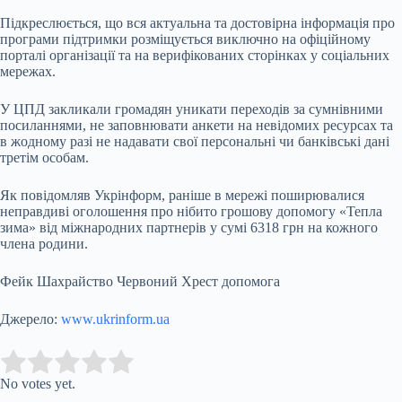
Підкреслюється, що вся актуальна та достовірна інформація про
програми підтримки розміщується виключно на офіційному
порталі організації та на верифікованих сторінках у соціальних
мережах.
У ЦПД закликали громадян уникати переходів за сумнівними
посиланнями, не заповнювати анкети на невідомих ресурсах та
в жодному разі не надавати свої персональні чи банківські дані
третім особам.
Як повідомляв Укрінформ, раніше в мережі поширювалися
неправдиві оголошення про нібито грошову допомогу «Тепла
зима» від міжнародних партнерів у сумі 6318 грн на кожного
члена родини.
Фейк Шахрайство Червоний Хрест допомога
Джерело:
www.ukrinform.ua
Submit Rating
Rate this item:
No votes yet.