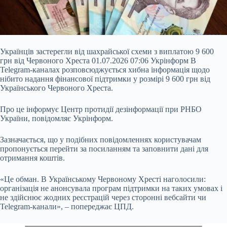
Українців застерегли від шахрайської схеми з виплатою 9 600
грн від Червоного Хреста 01.07.2026 07:06 Укрінформ В
Telegram-каналах розповсюджується хибна інформація щодо
нібито надання фінансової підтримки у розмірі 9 600 грн від
Українського Червоного Хреста.
Про це інформує Центр протидії дезінформації при РНБО
України, повідомляє Укрінформ.
Зазначається, що у подібних повідомленнях користувачам
пропонується перейти за посиланням та заповнити дані для
отримання коштів.
«Це обман. В
Українському Червоному Хресті наголосили:
організація не анонсувала програм підтримки на таких умовах і
не здійснює жодних реєстрацій через сторонні вебсайти чи
Telegram-канали», – попереджає ЦПД.