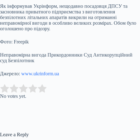
Як інформував Укрінформ, нещодавно посадовця ДПСУ та
засновника приватного підприємства з виготовлення
безпілотних літальних апаратів викрили на отриманні
неправомірної вигоди в особливо великих розмірах. Обом було
оголошено про підозру.
Фото: Freepik
Неправомірна вигода Прикордонники Суд Антикорупційний
суд Безпілотник
Джерело:
www.ukrinform.ua
Submit Rating
Rate this item:
No votes yet.
Leave a Reply