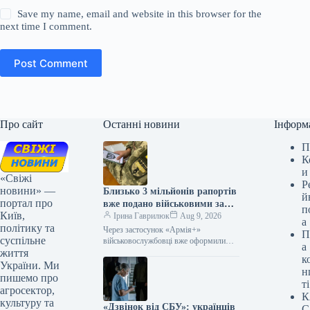
Save my name, email and website in this browser for the
next time I comment.
Post Comment
Про сайт
Останні новини
Інформ
П
К
и
«Свіжі
Р
новини» —
Близько 3 мільйонів рапортів
й
портал про
вже подано військовими за
п
Київ,
допомогою мобільного
Ірина Гаврилюк
Aug 9, 2026
а
політику та
додатку «Армія+»
Через застосунок «Армія+»
П
суспільне
військовослужбовці вже оформили
а
життя
приблизно 3 мільйони звернень
к
09.08.2026 04:07 Укрінформ За два
України. Ми
н
роки функціонування «Армія+»
пишемо про
ті
дозволила військовим…
агросектор,
К
культуру та
«Дзвінок від СБУ»: українців
С