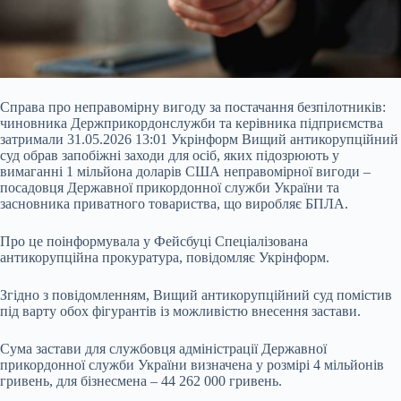
Справа про неправомірну вигоду за постачання безпілотників:
чиновника Держприкордонслужби та керівника підприємства
затримали 31.05.2026 13:01 Укрінформ Вищий антикорупційний
суд обрав запобіжні заходи для осіб, яких підозрюють у
вимаганні 1 мільйона доларів США неправомірної вигоди –
посадовця Державної прикордонної служби України та
засновника приватного товариства, що виробляє БПЛА.
Про це поінформувала у Фейсбуці Спеціалізована
антикорупційна прокуратура, повідомляє Укрінформ.
Згідно з
повідомленням, Вищий антикорупційний суд помістив
під варту обох фігурантів із можливістю внесення застави.
Сума застави для службовця адміністрації Державної
прикордонної служби України визначена у розмірі 4 мільйонів
гривень, для бізнесмена – 44 262 000 гривень.