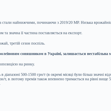
 стали найнижчими, починаючи з 2019/20 МР. Низька врожайніст
 та значна її частина поставляється на експорт.
жай, третій сезон поспіль.
олеїновим соняшником в Україні, залишається нестабільна 
ропозицією на ринку.
 діапазоні 500-1500 грн/т (в окремі місяці були більш значні від
рн/т, в лютому премія також впевнено тримається на рівні вище 
.