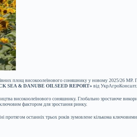
івних площ високоолеїнового соняшнику у новому 2025/26 МР. 
CK SEA & DANUBE OILSEED REPORT»
від УкрАгроКонсалт
бництва високоолеїнового соняшнику. Глобально зростаюче викор
є ключовим фактором для зростання ринку.
і протягом останніх трьох років зумовлене кількома ключовими