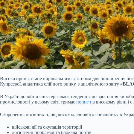
Висока премія стане вирішальним фактором для розширення пос
Купрєєвої, аналітика олійного ринку, з аналітичного звіту
«BLA
В Україні до війни спостерігалася тенденція до зростання виро
промисловості у всьому
світі тримає
попит на
високому рівні і 
Скорочення посівних площ високоолеїнового соняшнику в Україн
військові дії та окупація територій
логістичні проблеми та блокада портів