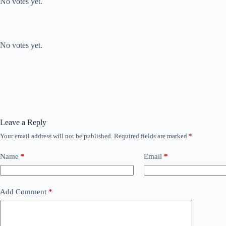
No votes yet.
Submit Rating
Rate this item:
No votes yet.
Leave a Reply
Your email address will not be published.
Required fields are marked
*
Name
*
Email
*
Add Comment
*