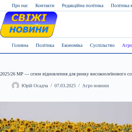
Skip
Про нас
Контакти
Редакційна політика
Політика 
to
content
Головна
Політика
Економіка
Суспільство
Агро
2025/26 МР — сезон відновлення для ринку високоолеїнового 
Юрій Осадча
07.03.2025
Агро новини