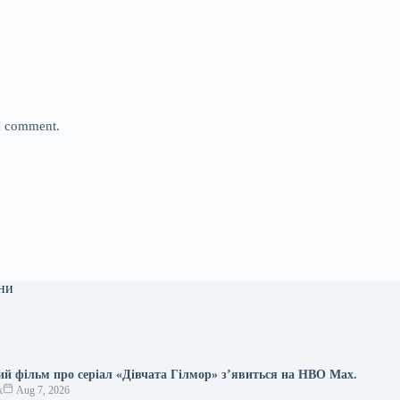
 I comment.
ни
й фільм про серіал «Дівчата Гілмор» з’явиться на HBO Max.
к
Aug 7, 2026