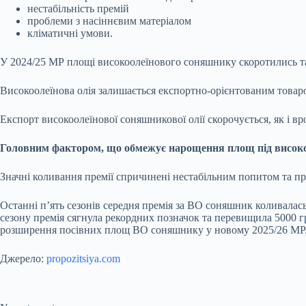
нестабільність премій
проблеми з насіннєвим матеріалом
кліматичні умови.
У 2024/25 МР площі високоолеїнового соняшнику скоротились та
Високоолеїнова олія залишається експортно-орієнтованим товаром
Експорт високоолеїнової соняшникової олії скорочується, як і вро
Головним фактором, що обмежує нарощення площ під високо
Значні коливання премії спричинені нестабільним попитом та п
Останні п’ять сезонів середня премія за ВО соняшник коливалась в
сезону премія сягнула рекордних позначок та перевищила 5000 г
розширення посівних площ ВО соняшнику у новому 2025/26 МР
Джерело:
propozitsiya.com
Submit Rating
Rate this item: