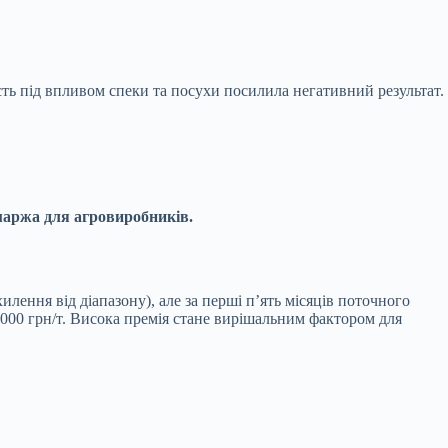
ь під впливом спеки та посухи посилила негативний результат.
маржа для агровиробників.
хилення від діапазону), але за перші п’ять місяців поточного
5000 грн/т. Висока премія стане вирішальним фактором для