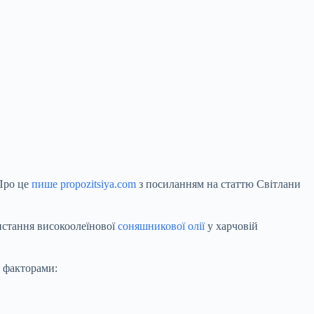
Про це
пише propozitsiya.com
з посиланням на статтю Світлани
.
истання високоолеїнової
соняшникової олії
у харчовій
 факторами: