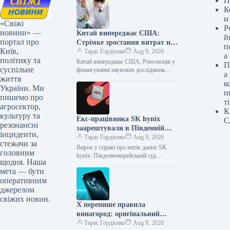
П
К
и
«Свіжі
Р
новини» —
Китай випереджає США:
й
портал про
Стрімке зростання витрат на
п
Київ,
наукові дослідження
Тарас Гордієнко
Aug 9, 2026
а
політику та
Китай випереджає США: Революція у
П
суспільне
фінансуванні наукових досліджень
а
життя
Стрімкий науково-технічний прогрес
к
вимагає значних інвестицій, і в
України. Ми
н
глобальній гонці за лідерство…
пишемо про
ті
агросектор,
К
культуру та
Екс-працівника SK hynix
С
резонансні
заарештували в Південній
інциденти,
Кореї за передачу секретних
Тарас Гордієнко
Aug 9, 2026
стежачи за
документів китайській
Вирок у справі про витік даних SK
головним
компанії
hynix: Південнокорейський суд
щодня. Наша
залишив чинним вирок колишньому
мета — бути
співробітнику Верховний суд Сеула
оперативним
підтримав рішення…
джерелом
свіжих новин.
X перепише правила
винагород: оригінальний
контент — ключ до успіху
Тарас Гордієнко
Aug 9, 2026