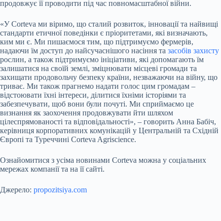
продовжує її проводити під час повномасштабної війни.
«У Corteva ми віримо, що сталий розвиток, інновації та найвищі
стандарти етичної поведінки є пріоритетами, які визначають,
ким ми є. Ми пишаємося тим, що підтримуємо фермерів,
надаючи їм доступ до найсучаснішого насіння та
засобів захисту
рослин, а також підтримуємо ініціативи, які допомагають їм
залишатися на своїй землі, зміцнювати місцеві громади та
захищати продовольчу безпеку країни, незважаючи на війну, що
триває. Ми також прагнемо надати голос цим громадам –
відстоювати їхні інтереси, ділитися їхніми історіями та
забезпечувати, щоб вони були почуті. Ми сприймаємо це
визнання як заохочення продовжувати йти шляхом
цілеспрямованості та відповідальності», – говорить Анна Бабіч,
керівниця корпоративних комунікацій у Центральній та Східній
Європі та Туреччині Corteva Agriscience.
Ознайомитися з усіма новинами Corteva можна у соціальних
мережах компанії та на її сайті.
Джерело:
propozitsiya.com
Submit Rating
Rate this item: