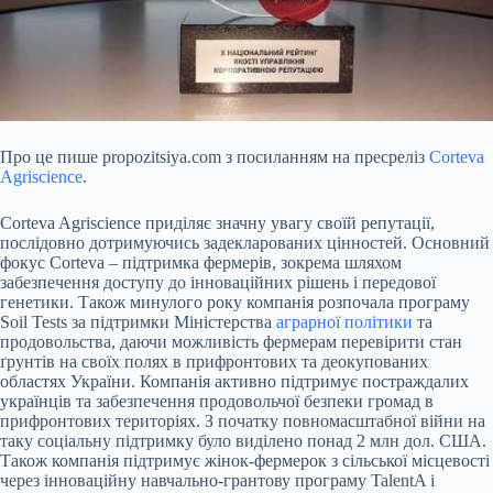
Про це пише propozitsiya.com з посиланням на пресреліз
Corteva
Agriscience
.
Corteva Agriscience приділяє значну увагу своїй репутації,
послідовно дотримуючись задекларованих цінностей. Основний
фокус Corteva – підтримка фермерів, зокрема шляхом
забезпечення доступу до інноваційних рішень і передової
генетики. Також минулого року компанія розпочала програму
Soil Tests за підтримки Міністерства
аграрної політики
та
продовольства, даючи можливість фермерам перевірити стан
ґрунтів на своїх полях в прифронтових та деокупованих
областях України. Компанія активно підтримує постраждалих
українців та забезпечення продовольчої безпеки громад в
прифронтових територіях. З початку повномасштабної війни на
таку соціальну підтримку було виділено понад 2 млн дол. США.
Також компанія підтримує жінок-фермерок з сільської місцевості
через інноваційну навчально-грантову програму TalentA і