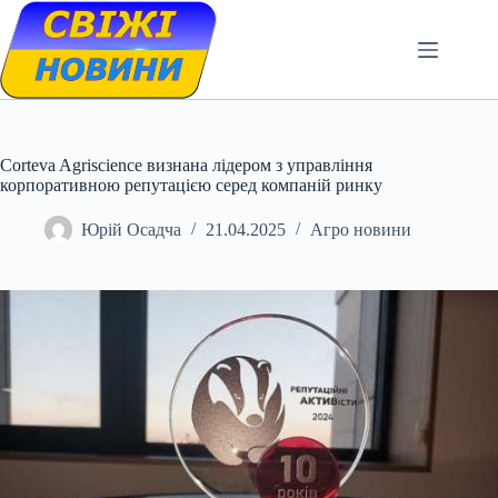
Skip
to
content
Corteva Agriscience визнана лідером з управління
корпоративною репутацією серед компаній ринку
Юрій Осадча
21.04.2025
Агро новини