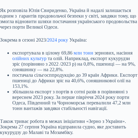
Як розповіла Юлія Свириденко, Україна й надалі залишається
одним з гарантів продовольчої безпеки у світі, завдяки тому, що
змогла відновити шляхи постачання українського продовольства
через порти Великої Одеси.
Зокрема в сезоні 2023/
2024 року
Україна:
експортувала в цілому 69,86
млн тонн
зернових, насіння
олійних культур
та олій. Наприклад, експорт кукурудзи
зріс (порівняно з 2022 /2023 р) на 0,8%, пшениці — на 9%,
соняшнику — на 22,8%.
постачала сільгосппродукцію до 39 країн Африки. Експорт
пшениці до Африки зріс на 40,6%, соняшникової олії на
153,1%.
збільшила експорт з портів в сотні разів в порівнянні з
вереснем 2023 року. За перше півріччя 2024 року порти
Одеса, Південний та Чорноморськ перевалили 47,2 млн
тонн вантажів завдяки стабільності навігації.
Також триває робота в межах ініціативи «Зерно з України».
Зокрема 27 серпня Україна відправила судно, яке доставить
кукурудзу до Малаві та Мозамбіку.