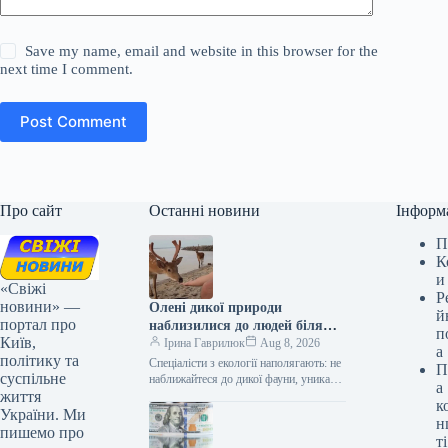
Save my name, email and website in this browser for the
next time I comment.
Post Comment
Про сайт
Останні новини
Інформ
П
К
и
«Свіжі
Р
новини» —
Олені дикої природи
й
портал про
наблизилися до людей біля
п
Київ,
Київського водосховища
Ірина Гаврилюк
Aug 8, 2026
а
політику та
(відео)
Спеціалісти з екології наполягають: не
П
суспільне
наближайтеся до дикої фауни, уникайте
а
життя
різких рухів і не намагайтеся
к
встановлювати контакт – це може…
України. Ми
н
пишемо про
ті