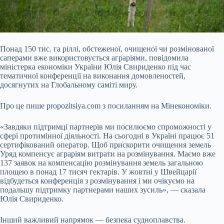
Понад 150 тис. га ріллі, обстеженої, очищеної чи розмінованої
саперами вже використовується аграріями, повідомила
міністерка економіки України Юлія Свириденко під час
тематичної конференції на виконання домовленостей,
досягнутих на Глобальному саміті миру.
Про це пише propozitsiya.com з посиланням на Мінекономіки.
«Завдяки підтримці партнерів ми посилюємо спроможності у
сфері протимінної діяльності. На сьогодні в Україні працює 51
сертифікований оператор. Щоб прискорити очищення земель
Уряд
компенсує аграріям витрати на розмінування. Маємо вже
137 заявок на компенсацію розмінування земель загальною
площею в понад 17 тисяч гектарів. У жовтні у Швейцарії
відбудеться конференція з розмінування і ми очікуємо на
подальшу підтримку партнерами наших зусиль», — сказала
Юлія Свириденко.
Інший важливий напрямок — безпека судноплавства.