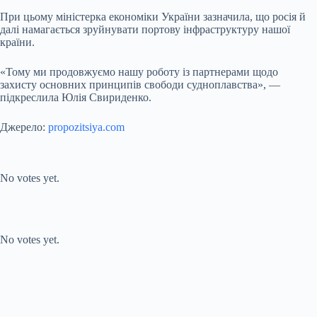
При цьому міністерка економіки України зазначила, що росія й
далі намагається зруйнувати портову інфраструктуру нашої
країни.
«Тому ми продовжуємо нашу роботу із партнерами щодо
захисту основних принципів свободи судноплавства», —
підкреслила Юлія Свириденко.
Джерело:
propozitsiya.com
Submit Rating
Rate this item:
No votes yet.
Submit Rating
Rate this item:
No votes yet.