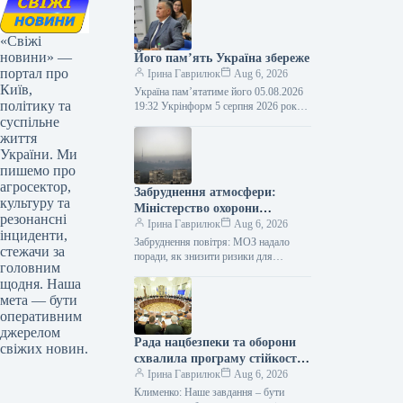
«Свіжі
новини» —
Його пам’ять Україна збереже
портал про
Ірина Гаврилюк
Aug 6, 2026
Київ,
Україна пам’ятатиме його 05.08.2026
політику та
19:32 Укрінформ 5 серпня 2026 року
суспільне
— п’ята річниця відходу у вічність
Євгена Кириловича Марчука (1941-
життя
2021)…
України. Ми
пишемо про
агросектор,
Забруднення атмосфери:
культуру та
Міністерство охорони
резонансні
здоров’я порадило, як
Ірина Гаврилюк
Aug 6, 2026
інциденти,
зменшити небезпеку для
Забруднення повітря: МОЗ надало
стежачи за
самопочуття
поради, як знизити ризики для
головним
здоров’я Інфографіка 05.08.2026 12:51
щодня. Наша
Укрінформ Міністерство охорони
мета — бути
здоров’я України запропонувало
рекомендації…
оперативним
джерелом
Рада нацбезпеки та оборони
свіжих новин.
схвалила програму стійкості
для столиці.
Ірина Гаврилюк
Aug 6, 2026
Клименко: Наше завдання – бути