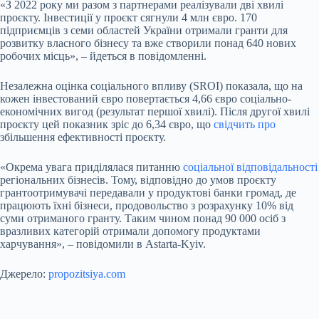
«З 2022 року ми разом з партнерами реалізували дві хвилі
проєкту. Інвестиції у проєкт сягнули 4 млн євро. 170
підприємців з семи областей України отримали гранти для
розвитку власного бізнесу та вже створили понад 640 нових
робочих місць», – йдеться в повідомленні.
Незалежна оцінка соціального впливу (SROI) показала, що на
кожен інвестований євро повертається 4,66 євро соціально-
економічних вигод (результат першої хвилі). Після другої хвилі
проєкту цей показник зріс до 6,34 євро, що
свідчить про
збільшення ефективності проєкту.
«Окрема увага приділялася питанню
соціальної відповідальності
регіональних бізнесів. Тому, відповідно до умов проєкту
грантоотримувачі передавали у продуктові банки громад, де
працюють їхні бізнеси, продовольство з розрахунку 10% від
суми отриманого гранту. Таким чином понад 90 000 осіб з
вразливих категорій отримали допомогу продуктами
харчування», – повідомили в Astarta-Kyiv.
Джерело:
propozitsiya.com
Submit Rating
Rate this item: