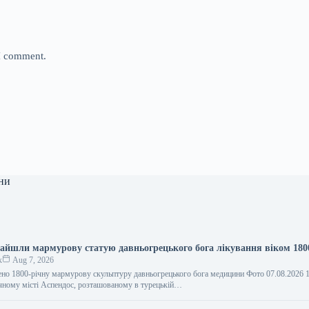
 I comment.
ни
найшли мармурову статую давньогрецького бога лікування віком 1800
к
Aug 7, 2026
ено 1800-річну мармурову скульптуру давньогрецького бога медицини Фото 07.08.2026 
чному місті Аспендос, розташованому в турецькій…