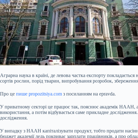
Аграрна наука в країні, де левова частка експорту покладається
сортів рослин, порід тварин, випробування розробок, збереження 
Про це
пише propozitsiya.com
з посиланням на epravda.
У приватному секторі це працює так, пояснює академік НААН, а 
використання, а потім відбувається саме прикладне дослідження.
дослідження.
У випадку з НААН капіталізувати продукт, тобто продати насінн
бюджет академії ледь покриває зарплати працівників, а про обла