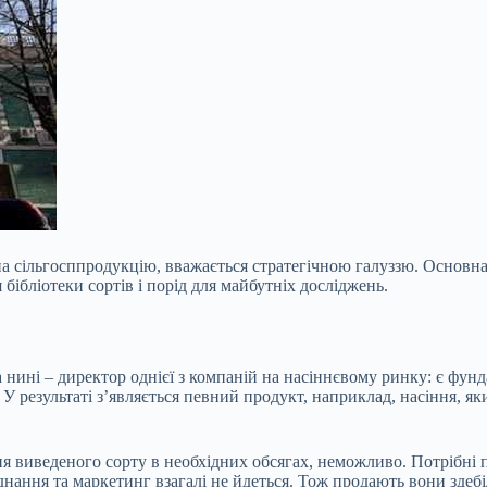
 на сільгосппродукцію, вважається стратегічною галуззю. Основна
бібліотеки сортів і порід для майбутніх досліджень.
нині – директор однієї з компаній на насіннєвому ринку: є фун
 У результаті з’являється певний продукт, наприклад, насіння, я
я виведеного сорту в необхідних обсягах, неможливо. Потрібні 
днання та маркетинг взагалі не йдеться. Тож продають вони здебі