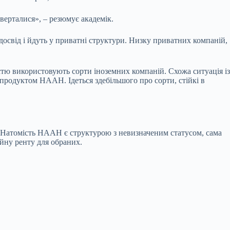
оверталися», – резюмує академік.
досвід і йдуть у приватні структури. Низку приватних компаній,
стю використовують сорти іноземних компаній. Схожа ситуація із
продуктом НААН. Ідеться здебільшого про сорти, стійкі в
и. Натомість НААН є структурою з невизначеним статусом, сама
йну ренту для обраних.