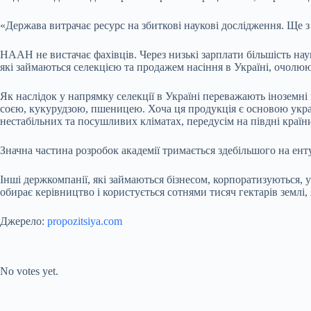
«Держава витрачає ресурс на збиткові наукові дослідження. Ще з
НААН не вистачає фахівців. Через низькі зарплати більшість нау
які займаються селекцією та продажем насіння в Україні, очолю
Як наслідок у напрямку селекції в Україні переважають іноземн
соєю, кукурудзою, пшеницею. Хоча ця продукція є основою укра
нестабільних та посушливих кліматах, передусім на півдні країн
Значна частина розробок академії тримається здебільшого на ент
Інші держкомпанії, які займаються бізнесом, корпоратизуються, 
обирає керівництво і користується сотнями тисяч гектарів землі, 
Джерело:
propozitsiya.com
Submit Rating
Rate this item:
No votes yet.
Submit Rating