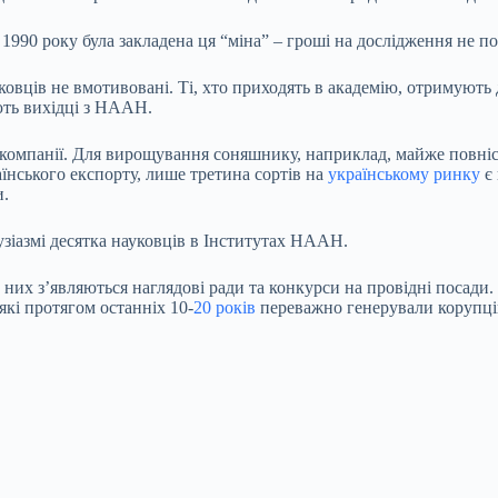
 1990 року була закладена ця “міна” – гроші на дослідження не п
ковців не вмотивовані. Ті, хто приходять в академію, отримують 
ють вихідці з НААН.
і компанії. Для вирощування соняшнику, наприклад, майже повні
їнського експорту, лише третина сортів на
українському ринку
є 
и.
узіазмі десятка науковців в Інститутах НААН.
у них з’являються наглядові ради та конкурси на провідні посад
які протягом останніх 10-
20 років
переважно генерували корупці