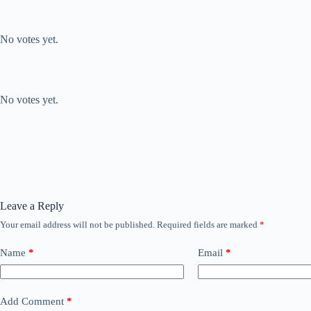
Submit Rating
Rate this item:
No votes yet.
Submit Rating
Rate this item:
No votes yet.
Leave a Reply
Your email address will not be published.
Required fields are marked
*
Name
*
Email
*
Add Comment
*