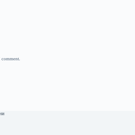
 I comment.
ни