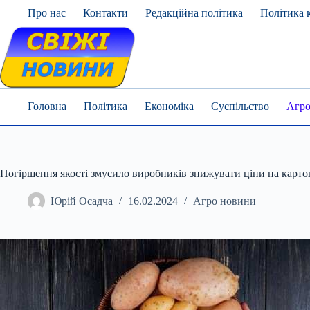
Skip
Про нас
Контакти
Редакційна політика
Політика 
to
content
Головна
Політика
Економіка
Суспільство
Агро
Погіршення якості змусило виробників знижувати ціни на карт
Юрій Осадча
16.02.2024
Агро новини