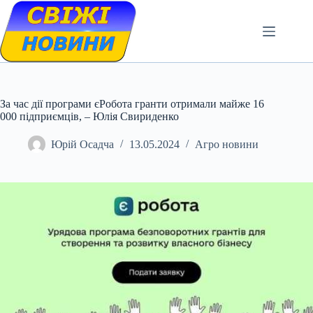
Skip
to
content
За час дії програми єРобота гранти отримали майже 16
000 підприємців, – Юлія Свириденко
Юрій Осадча
13.05.2024
Агро новини