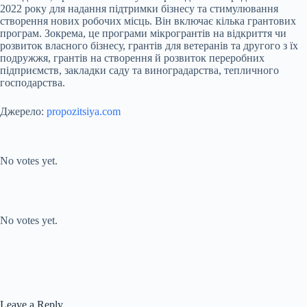
2022 року для надання підтримки бізнесу та стимулювання
створення нових робочих місць. Він включає кілька грантових
програм. Зокрема, це програми мікрогрантів на відкриття чи
розвиток власного бізнесу, грантів для ветеранів та другого з їх
подружжя, грантів на створення й розвиток переробних
підприємств, закладки саду та виноградарства, тепличного
господарства.
Джерело:
propozitsiya.com
Submit Rating
Rate this item:
No votes yet.
Submit Rating
Rate this item:
No votes yet.
Leave a Reply