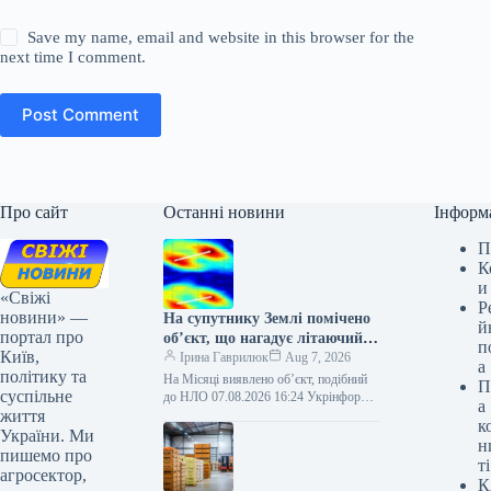
Save my name, email and website in this browser for the
next time I comment.
Post Comment
Про сайт
Останні новини
Інформ
П
К
и
«Свіжі
Р
новини» —
На супутнику Землі помічено
й
портал про
об’єкт, що нагадує літаючий
п
Київ,
апарат невідомого
Ірина Гаврилюк
Aug 7, 2026
а
політику та
походження.
На Місяці виявлено об’єкт, подібний
П
суспільне
до НЛО 07.08.2026 16:24 Укрінформ
а
життя
Наукові прориви тижня 31 липня – 07
к
серпня Крім того,…
України. Ми
н
пишемо про
ті
агросектор,
К