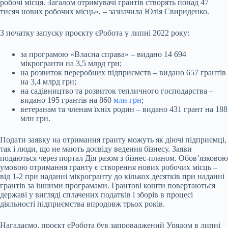
робочі місця. Загалом отримувачі грантів створять понад 47
тисяч нових робочих місць», – зазначила Юлія Свириденко.
З початку запуску проєкту єРобота у липні 2022 року:
за програмою «Власна справа» – видано 14 694
мікрогранти на 3,5 млрд грн;
на розвиток переробних підприємств – видано 657 грантів
на 3,4 млрд грн;
на садівництво та розвиток тепличного господарства –
видано 195 грантів на 860
млн грн
;
ветеранам та членам їхніх родин – видано 431 грант на 188
млн грн.
Подати заявку на отримання гранту можуть як діючі підприємці,
так і люди, що не мають досвіду ведення бізнесу. Заяви
подаються через портал Дія разом з бізнес-планом. Обов’язковою
умовою отримання гранту є створення нових робочих місць –
від 1-2 при наданні мікрогранту до кількох десятків при наданні
грантів за іншими програмами. Грантові кошти повертаються
державі у вигляді сплачених податків і зборів в процесі
діяльності підприємства впродовж трьох років.
Нагадаємо, проєкт єРобота був запроваджений Урядом в липні