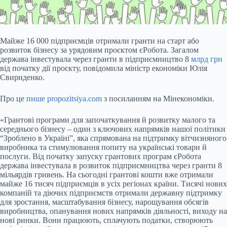
Майже 16 000 підприємців отримали гранти на старт або
розвиток бізнесу за урядовим проєктом єРобота. Загалом
держава інвестувала через гранти в підприємництво 8
млрд грн
від початку дії проєкту, повідомила міністр економіки Юлія
Свириденко.
Про це
пише propozitsiya.com
з посиланням на Мінекономіки.
«Грантові програми для започаткування й розвитку малого та
середнього бізнесу – один з ключових напрямків нашої політики
“Зроблено в Україні”, яка спрямована на підтримку вітчизняного
виробника та
стимулювання попиту на українські товари й
послуги. Від початку запуску грантових програм єРобота
держава інвестувала в розвиток підприємництва через гранти 8
мільярдів гривень. На сьогодні грантові кошти вже отримали
майже 16 тисяч підприємців в усіх регіонах країни. Тисячі нових
компаній та діючих підприємств отримали державну підтримку
для зростання, масштабування бізнесу, нарощування обсягів
виробництва, опанування нових напрямків діяльності, виходу на
нові ринки. Вони працюють, сплачують податки, створюють