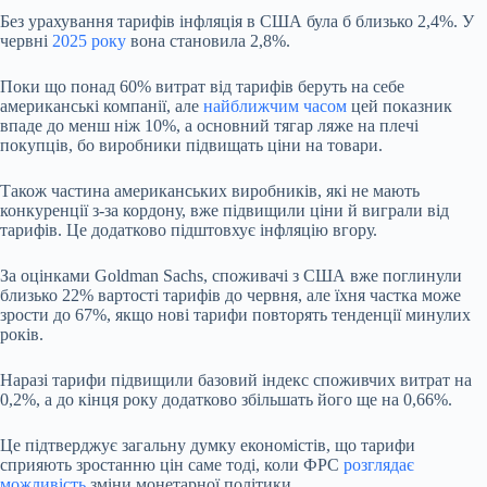
Без урахування тарифів інфляція в США була б близько 2,4%. У
червні
2025 року
вона становила 2,8%.
Поки що понад 60% витрат від тарифів беруть на себе
американські компанії, але
найближчим часом
цей показник
впаде до менш ніж 10%, а основний тягар ляже на плечі
покупців, бо виробники підвищать ціни на товари.
Також частина американських виробників, які не мають
конкуренції з-за кордону, вже підвищили ціни й виграли від
тарифів. Це додатково підштовхує інфляцію вгору.
За оцінками Goldman Sachs, споживачі з США вже поглинули
близько 22% вартості тарифів до червня, але їхня частка може
зрости до 67%, якщо нові тарифи повторять тенденції минулих
років.
Наразі тарифи підвищили базовий індекс споживчих витрат на
0,2%, а до кінця року додатково збільшать його ще на 0,66%.
Це підтверджує загальну думку економістів, що тарифи
сприяють зростанню цін саме тоді, коли ФРС
розглядає
можливість
зміни монетарної політики.