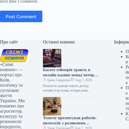
next time I comment.
Post Comment
Про сайт
Останні новини
Інформ
П
К
и
«Свіжі
Р
новини» —
Багато геймерів грають в
й
портал про
онлайн-казино понад чотири
п
Київ,
роки
Ірина Гаврилюк
Aug 7, 2026
а
політику та
Більшість гравців мають досвід
П
суспільне
онлайн-ігор понад чотири роки
а
життя
Дослідження 07.08.2026 05:42
к
Укрінформ 56% учасників
України. Ми
н
дослідження ринку азартних ігор
пишемо про
ті
мають стаж…
агросектор,
К
культуру та
Trouver презентував роботів-
С
резонансні
пилососів з роликовим
інциденти,
вологим прибиранням та інші
Тарас Гордієнко
Aug 7, 2026