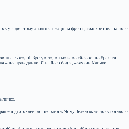
му відвертому аналізі ситуації на фронті, тож критика на його
тановище сьогодні. Зрозуміло, ми можемо ейфорично брехати
ва – несправедливо. Я на його боці», – заявив Кличко.
 Кличко.
аще підготовлені до цієї війни. Чому Зеленський до останнього
потрібно підтримувати, але «наприкінці війни кожен політик