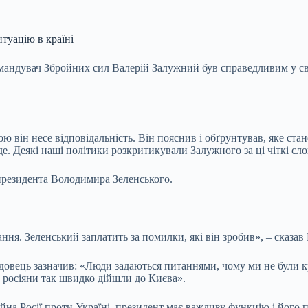
туацію в країні
андувач Збройних сил Валерій Залужний був справедливим у своє
тою він несе відповідальність. Він пояснив і обґрунтував, яке с
. Деякі наші політики розкритикували Залужного за ці чіткі сло
президента Володимира Зеленського.
ання. Зеленський заплатить за помилки, які він зробив», – сказав
овець зазначив: «Люди задаються питаннями, чому ми не були кр
 росіяни так швидко дійшли до Києва».
йна Росії проти Україні, президент має важливу функцію і його 