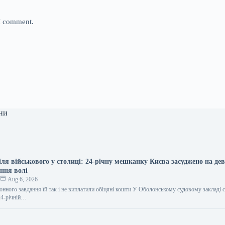
 I comment.
ни
ля військового у столиці: 24-річну мешканку Києва засуджено на де
ення волі
к
Aug 6, 2026
онного завдання їй так і не виплатили обіцяні кошти У Оболонському судовому закладі 
24-річній…