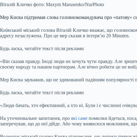
Віталій Кличко фото: Maxym Marusenko/NurPhoto
Мер Києва підтримав слова головнокомандувача про «патову» си
Київський міський голова Віталій
Кличко вважає, що головноком
адресу незаслужена. Про це мер сказав в інтерв’ю 20 Minuten.
Будь ласка, читайте текст після реклами
«Він сказав правду. Іноді люди не хочуть чути правду. Але зреш
своєму народу та нашим партнерам. Але вічно робити це не вийде
Мер Києва зауважив, що не здивований падінням популярності 
Будь ласка, читайте текст після реклами
«Люди бачать, хто ефективний, а хто ні. Були і є численні очікув
На уточнювальне запитання, про
які саме
помилки йдеться, посад
заперечував, що до неї дійде. Або чому виявилося можливим, що
Водночас міський голова Києва підкреслив, що допоки триває ві