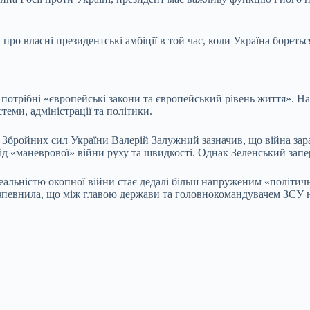
о власні президентські амбіції в той час, коли Україна бореться
ю потрібні «європейські закони та європейський рівень життя». Н
теми, адміністрації та політики.
ч Збройних сил України Валерій Залужний зазначив, що війна зар
від «маневрової» війни руху та швидкості. Однак Зеленський запе
еальністю окопної війни стає дедалі більш напруженим «політичн
 зпевнила, що між главою держави та головнокомандувачем ЗСУ н