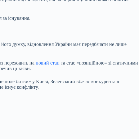
 за існування.
а його думку, відновлення України має передбачати не лише
аз переходить на
новий етап
та стає «позиційною» зі статичними
речив ці заяви.
е поле битви» у Києві, Зеленський вбачає конкурента в
е існує конфлікту.