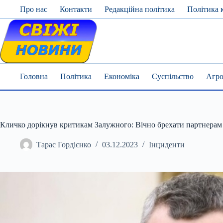
Skip
Про нас
Контакти
Редакційна політика
Політика 
to
content
Головна
Політика
Економіка
Суспільство
Агро
Кличко дорікнув критикам Залужного: Вічно брехати партнерам
Тарас Гордієнко
03.12.2023
Інциденти