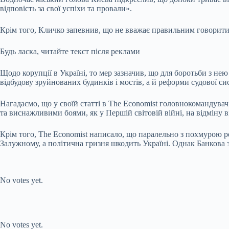
відповість за свої успіхи та провали».
Крім того, Кличко запевнив, що не вважає правильним говорити пр
Будь ласка, читайте текст після реклами
Щодо корупції в Україні, то мер зазначив, що для боротьби з не
відбудову зруйнованих будинків і мостів, а й реформи судової сис
Нагадаємо, що у своїй статті в The Economist головнокомандува
та виснажливими боями, як у Першій світовій війні, на відміну 
Крім того, The Economist написало, що паралельно з похмурою р
Залужному, а політична гризня шкодить Україні. Однак Банкова
Submit Rating
Rate this
item:
No votes yet.
Submit Rating
Rate this item:
No votes yet.