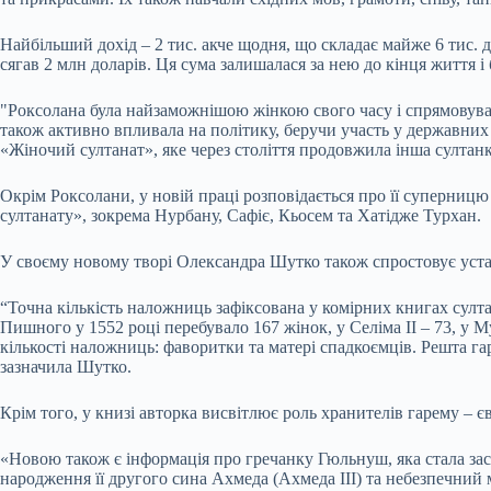
Найбільший дохід – 2 тис. акче щодня, що складає майже 6 тис. 
сягав 2 млн доларів. Ця сума залишалася за нею до кінця життя і
"Роксолана була найзаможнішою жінкою свого часу і спрямовувала
також активно впливала на політику, беручи участь у державних 
«Жіночий султанат», яке через століття продовжила інша султанк
Окрім Роксолани, у новій праці розповідається про її суперни
султанату», зокрема Нурбану, Сафіє, Кьосем та Хатідже Турхан.
У своєму новому творі Олександра Шутко також спростовує уста
“Точна кількість наложниць зафіксована у комірних книгах султа
Пишного у 1552 році перебувало 167 жінок, у Селіма ІІ – 73, у М
кількості наложниць: фаворитки та матері спадкоємців. Решта га
зазначила Шутко.
Крім того, у книзі авторка висвітлює роль хранителів гарему – є
«Новою також є інформація про гречанку Гюльнуш, яка стала засн
народження її другого сина Ахмеда (Ахмеда ІІІ) та небезпечний 