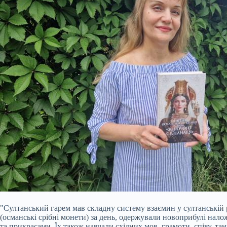
"Султанський гарем мав складну систему взаємин у султанській 
(османські срібні монети) за день, одержували новоприбулі нало
та прикрасами. Їх також навчали східних мов, грамоти, співу, та