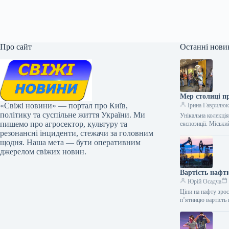
Про сайт
Останні нови
Мер столиці пр
«Свіжі новини» — портал про Київ,
Ірина Гаврилю
політику та суспільне життя України. Ми
Унікальна колекці
пишемо про агросектор, культуру та
експозиції. Міськ
резонансні інциденти, стежачи за головним
щодня. Наша мета — бути оперативним
джерелом свіжих новин.
Вартість нафт
Юрій Осадча
Ціни на нафту зро
п’ятницю вартість