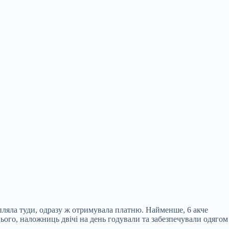
пляла туди, одразу ж отримувала платню. Найменше, 6 акче
цього, наложниць двічі на день годували та забезпечували одягом