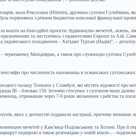
доларів, мала Роксолана (Hürrem), дружина султана Сулеймана, як
 була порівнянна з річним бюджетом невеликої французької провін
 кошти на благодійні проєкти: будівництво мечетей, лазень, ліка
призначеннях та листуючись з правителями Європи та Азії. Саме 
а українського походження – Хатідже Турхан (Надія)”, – деталізу
цю – черкешенку Махідевран, а також про служницю султана Сул
лені міфи про численність наложниць в османських султанських
нського палацу Топкапи у Стамбулі, які містять відомості про ви
урада ІІІ – близько 150. Інтимні стосунки з султаном мали далеко
ремниць, отримавши через 7-9 років звільнення з рабства та поса
внухів, яких у дитинстві піддавали кастрації, причому виживав л
овницею мечетей у Кам’янці-Подільському та Хотині. Про її пере
маршрут подорожі я також розповідаю у новій книзі», – поділилас