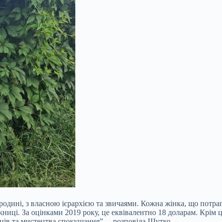
родині, з власною ієрархією та звичаями. Кожна жінка, що потра
жниці. За оцінками 2019 року, це еквівалентно 18 доларам. Крім 
нців та мистецтва спокушання”, – розповіла Шутко.