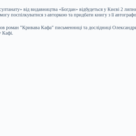
лтанату» від видавництва «Богдан» відбудеться у Києві 2 липня 
змогу поспілкуватися з авторкою та придбати книгу з її автограф
йшов роман "Кривава Кафа" письменниці та дослідниці Олександ
 Кафі.