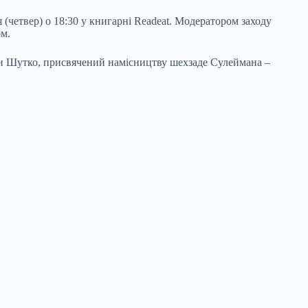
(четвер) о 18:30 у книгарні Readeat. Модератором заходу
ом.
ри Шутко, присвячений намісництву шехзаде Сулеймана –