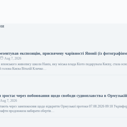
ни
езентував експозицію, присвячену чарівності Японії (із фотографіям
к
Aug 7, 2026
я японського живопису школи Нанґа, яку міська влада Кіото подарувала Києву, стала ос
ий голова Києва Віталій Кличко…
и зростає через побоювання щодо свободи судноплавства в Ормузькій
Aug 7, 2026
стають через занепокоєння щодо відкриття Ормузької протоки 07.08.2026 09:18 Укрінф
 нафти продовжила набирати обертів…