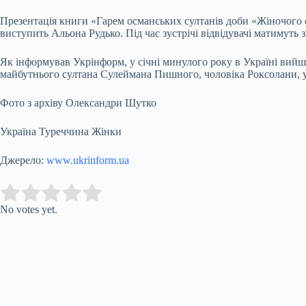
Презентація книги «Гарем османських султанів доби «Жіночого су
виступить Альона Рудько. Під час зустрічі відвідувачі матимуть 
Як інформував Укрінформ, у січні минулого року в Україні ви
майбутнього султана Сулеймана Пишного, чоловіка Роксолани, у
Фото з архіву Олександри Шутко
Україна Туреччина Жінки
Джерело:
www.ukrinform.ua
Submit Rating
Rate this item:
No votes yet.