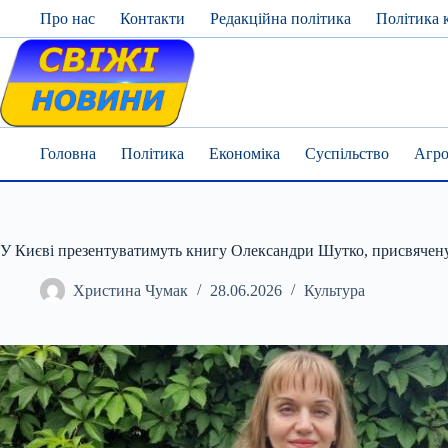
Skip
Про нас
Контакти
Редакційна політика
Політика 
to
content
Головна
Політика
Економіка
Суспільство
Агро
У Києві презентуватимуть книгу Олександри Шутко, присвячену 
Христина Чумак
28.06.2026
Культура