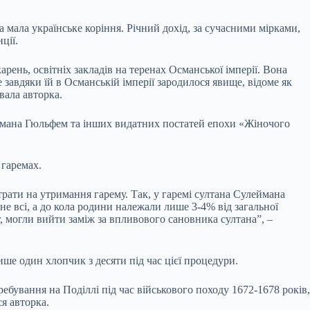
а мала українське коріння. Річний дохід, за сучасними мірками,
ції.
рень, освітніх закладів на теренах Османської імперії. Вона
завдяки їй в Османській імперії зародилося явище, відоме як
вала авторка.
еймана Гюльфем та інших видатних постатей епохи «Жіночого
 гаремах.
трати на утримання гарему. Так, у гаремі султана Сулеймана
 не всі, а до кола родини належали лише 3-4% від загальної
г, могли вийти заміж за впливового сановника султана”, –
ише один хлопчик з десяти під час цієї процедури.
бування на Поділлі під час військового походу 1672-1678 років,
я авторка.