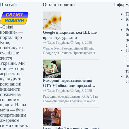
Про сайт
Останні новини
Інформ
П
К
и
«Свіжі
Р
новини» —
Google відкриває код ШІ, що
й
портал про
прогнозує урагани
п
Київ,
Тарас Гордієнко
Aug 8, 2026
а
політику та
WeatherNext: Революційний ШІ від
П
суспільне
Google для Точного Прогнозування
а
життя
Циклонів Команди Google DeepMind
к
та Google Research спільно розробили
України. Ми
н
передову модель штучного…
пишемо про
ті
агросектор,
К
культуру та
Рекордні передзамовлення
С
резонансні
GTA VI обвалили продажі
інциденти,
GTA V: мінус мільйон копій
Тарас Гордієнко
Aug 8, 2026
стежачи за
за квартал
Рекордні передзамовлення GTA VI та
головним
вражаючі продажі класики: Take-Two
щодня. Наша
ділиться фінансовими успіхами
мета — бути
Американський холдинг Take-Two
оперативним
Interactive Software, підбиваючи
підсумки першого…
джерелом
свіжих новин.
Глава Take-Two пояснив, чому