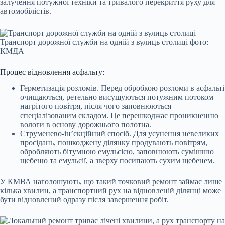
залучення потужної техніки та тривалого перекриття руху для
автомобілістів.
Транспорт дорожної служби на одній з вулиць столиці фото:
КМДА
Процес відновлення асфальту:
Герметизація розломів. Перед обробкою розломи в асфальті
очищаються, ретельно висушуються потужним потоком
нагрітого повітря, після чого заповнюються
спеціалізованим складом. Це перешкоджає проникненню
вологи в основу дорожнього полотна.
Струменево-ін’єкційний спосіб. Для усунення невеликих
просідань, пошкоджену ділянку продувають повітрям,
обробляють бітумною емульсією, заповнюють сумішшю
щебеню та емульсії, а зверху посипають сухим щебенем.
У КМВА наголошують, що такий точковий ремонт займає лише
кілька хвилин, а транспортний рух на відновленій ділянці може
бути відновлений одразу після завершення робіт.