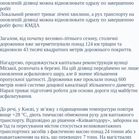
Локальний ремонт триває лічені хвилини, а рух транспорту на
оновленій ділянці можна відновлювати одразу по завершенню
робіт фото: КМДА
Загалом, від початку весняно-літнього сезону, столичні
дорожники вже загерметизували понад 124 км тріщин та
відновили 43 тисячі квадратних метрів дорожнього покриття.
Нагадуємо, продовжується капітальна реконструкція вулиці
Міської, розпочата в березні. На цій ділянці передбачено не лише
оновлення асфальтового шару, але й значне збільшення
пропускної здатності. Дорожники вже проклали понад 600
метрів нової системи дощової каналізації збільшеного діаметру.
Наразі триває підготовчі роботи для основи дороги під майбутнє
асфальтування.
До речі, у Києві, у зв’язку з підвищенням температури повітря
вище +28 °C, діють тимчасові обмеження руху для вантажного
транспорту. Відповідно до рішення «Київавтодору», заборона на
в’їзд та пересування містом стосується великовантажних
транспортних засобів з фактичною масою понад 24 тонни або з
навантаженням на вісь, що перевищує 7 тонн. На магістралях