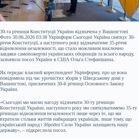
30-та річниця Конституції України відзначена у Вашингтоні
Фото 30.06.2026 03:38 Укрінформ Сьогодні Україна святкує 30-
річчя Конституції, а наступного року відзначатиме 35-річчя
відновлення незалежності, що стало можливим виключно
завдяки самопожертві українських оборонців та всього народу,
зазначила посол України в США Ольга Стефанішина.
Як передає власний кореспондент Укрінформу, про це вона
повідомила під час урочистих зборів у Шведському домі у
Вашингтоні, присвячених 30-й річниці Основного
Закону
України.
«Сьогодні ми маємо нагоду відзначати 30-ту річницю
Конституції України, наступного року ми святкуватимемо 35-ту
річницю відновлення незалежності лише через те, що ми
втратили стільки життів найкращих українців, лише тому, що
український народ і Збройні Сили України захищають нашу
державу», – підкреслила посол.