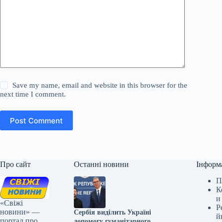
Save my name, email and website in this browser for the
next time I comment.
Post Comment
Про сайт
Останні новини
Інформ
П
К
и
«Свіжі
Р
новини» —
Сербія виділить Україні
й
портал про
допомогу гуманітарного