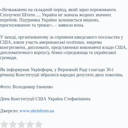
«Незважаючи на складний період, який зараз переживають
Сполучені Штати…, Україна не зазнала жодних значних
перебоїв. Підтримка України залишається міцною,
прогнозованою та триває», – заявила вона.
У заході, організованому за сприяння шведського посольства у
США, взяли участь американські політики, зокрема
конгресмени, дипломати, представники виконавчої влади США,
дипломатичного корпусу, бізнес-середовища та української
громади.
Як інформував Укрінформ, у Верховній Раді з нагоди 30-ї
річниці Конституції зібралися народні депутати двох поколінь.
Фото: Володимир Ільченко
День Конституції США Україна Стефанішина
Джерело:
www.ukrinform.ua
Submit Rating
Rate this item: