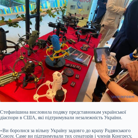
Стефанішина висловила подяку представникам української
діаспори в США, які підтримували незалежність України.
«Ви боролися за вільну Україну задовго до краху Радянського
Союзу. Саме ви підтримували тих сенаторів і членів Конгресу,