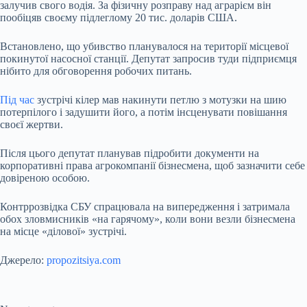
залучив свого водія. За фізичну розправу над аграрієм він
пообіцяв своєму підлеглому 20 тис. доларів США.
Встановлено, що убивство планувалося
на території місцевої
покинутої насосної станції. Депутат запросив туди підприємця
нібито для обговорення робочих питань.
Під час
зустрічі кілер мав накинути петлю з мотузки на шию
потерпілого і задушити його, а потім інсценувати повішання
своєї жертви.
Після цього депутат планував підробити документи на
корпоративні права агрокомпанії бізнесмена, щоб зазначити себе
довіреною особою.
Контррозвідка СБУ спрацювала на випередження і затримала
обох зловмисників «на гарячому», коли вони везли бізнесмена
на місце «ділової» зустрічі.
Джерело:
propozitsiya.com
Submit Rating
Rate this
item: