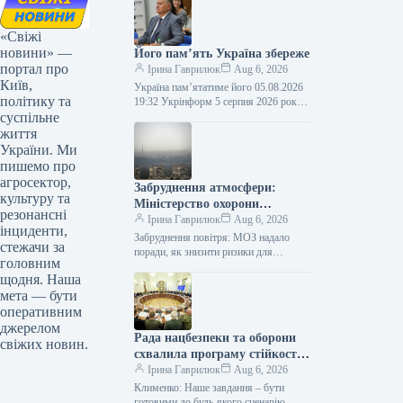
«Свіжі
новини» —
Його пам’ять Україна збереже
портал про
Ірина Гаврилюк
Aug 6, 2026
Київ,
Україна пам’ятатиме його 05.08.2026
політику та
19:32 Укрінформ 5 серпня 2026 року
суспільне
— п’ята річниця відходу у вічність
Євгена Кириловича Марчука (1941-
життя
2021)…
України. Ми
пишемо про
агросектор,
Забруднення атмосфери:
культуру та
Міністерство охорони
резонансні
здоров’я порадило, як
Ірина Гаврилюк
Aug 6, 2026
інциденти,
зменшити небезпеку для
Забруднення повітря: МОЗ надало
стежачи за
самопочуття
поради, як знизити ризики для
головним
здоров’я Інфографіка 05.08.2026 12:51
щодня. Наша
Укрінформ Міністерство охорони
мета — бути
здоров’я України запропонувало
рекомендації…
оперативним
джерелом
Рада нацбезпеки та оборони
свіжих новин.
схвалила програму стійкості
для столиці.
Ірина Гаврилюк
Aug 6, 2026
Клименко: Наше завдання – бути
готовими до будь-якого сценарію