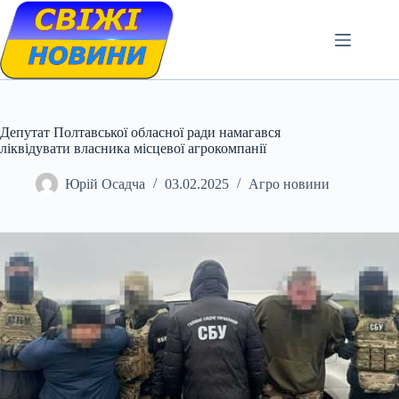
Skip
to
content
Депутат Полтавської обласної ради намагався
ліквідувати власника місцевої агрокомпанії
Юрій Осадча
03.02.2025
Агро новини