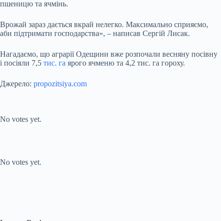
пшеницю та ячмінь.
Врожай зараз дається вкрай нелегко. Максимально сприяємо,
аби підтримати господарства», – написав Сергій Лисак.
Нагадаємо, що аграрії Одещини вже розпочали весняну посівну
і посіяли 7,5
тис. га
ярого ячменю та 4,2 тис. га гороху.
Джерело:
propozitsiya.com
Submit Rating
Rate this
item:
No votes yet.
Submit Rating
Rate this item:
No votes yet.