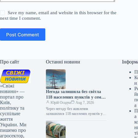
Save my name, email and website in this browser for the
next time I comment.
Post Comment
Про сайт
Останні новини
Інформ
П
К
и
«Свіжі
Р
новини» —
Негода залишила без світла
й
портал про
118 населених пунктів у семи
п
Київ,
областях.
Юрій Осадча
Aug 7, 2026
а
політику та
Через негоду без живлення
П
суспільне
залишилися 118 населених пунктів у
а
життя
семи регіонах 07.08.2026 10:27
к
Укрінформ Станом на ранок 7 серпня
України. Ми
н
через…
пишемо про
ті
агросектор,