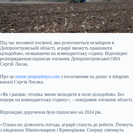
Під час весняної посівної, яка розпочнеться незабаром в
Дніпропетровській області, аграрії зможуть працювати
цілодобово, незважаючи на комендантську годину. Відповідне
розпорядження підписав очільник Дніпропетровської ОВА
Сергій Лисак.
Про це
пише propozitsiya.com
з посиланням на допис в telegram
каналі Сергія Лисака.
«Як і раніше, техніка зможе виходити в поле цілодобово. Без
перерв на комендантську годину», – повідомив очільник області.
Відповідне доручення було підписано на 2024 рік.
«Тільки-но дозволить погода, аграрії стануть до роботи. Почнуть
з південних Нікопольщини і Криворіжжя. Спершу сіятимуть